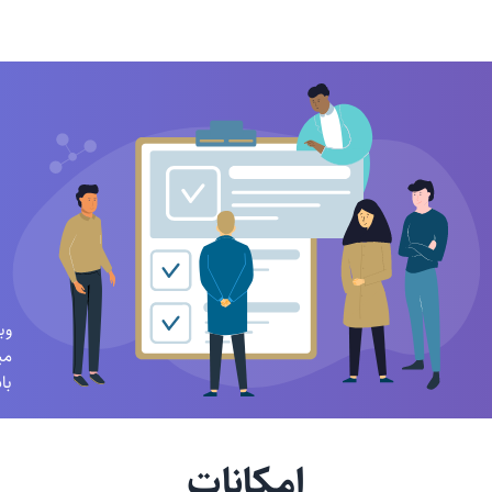
در
وب
می
با
امکانات